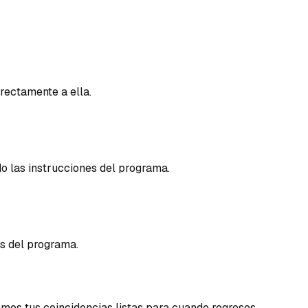
irectamente a ella.
o las instrucciones del programa.
os del programa.
remos tus coincidencias listas para cuando regreses.